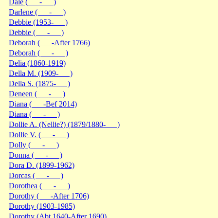
Dale ( - )
Darlene ( - )
Debbie (1953- )
Debbie ( - )
Deborah ( -After 1766)
Deborah ( - )
Delia (1860-1919)
Della M. (1909- )
Della S. (1875- )
Deneen ( - )
Diana ( -Bef 2014)
Diana ( - )
Dollie A. (Nellie?) (1879/1880- )
Dollie V. ( - )
Dolly ( - )
Donna ( - )
Dora D. (1899-1962)
Dorcas ( - )
Dorothea ( - )
Dorothy ( -After 1706)
Dorothy (1903-1985)
Dorothy (Abt 1640-After 1690)