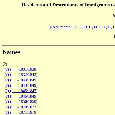
Residents and Descendants of Immigrants t
No Surname
, [
<
],
A
,
B
,
C
,
D
,
E
,
F
,
G
,
Names
(?)
(?) ( -1831/1838)
(?) ( -1832/1843)
(?) ( -1843/1849)
(?) ( -1843/1849)
(?) ( -1845/1847)
(?) ( -1846/1849)
(?) ( -1856/1859)
(?) ( -1870/1873)
(?) ( -1871/1879)