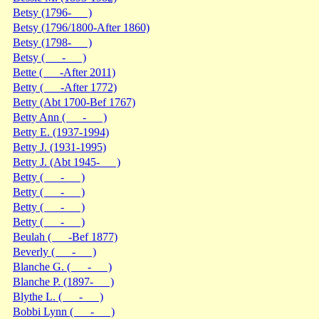
Betsy (1796- )
Betsy (1796/1800-After 1860)
Betsy (1798- )
Betsy ( - )
Bette ( -After 2011)
Betty ( -After 1772)
Betty (Abt 1700-Bef 1767)
Betty Ann ( - )
Betty E. (1937-1994)
Betty J. (1931-1995)
Betty J. (Abt 1945- )
Betty ( - )
Betty ( - )
Betty ( - )
Betty ( - )
Beulah ( -Bef 1877)
Beverly ( - )
Blanche G. ( - )
Blanche P. (1897- )
Blythe L. ( - )
Bobbi Lynn ( - )